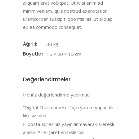
aliquam erat volutpat. Ut wisi enim ad
minim veniam, quis nostrud exercitation
ullamcorper suscipit lobo rtis nisl ut aliquip
ex ea commodo consequat.
Ağırlık
30 kg
Boyutlar
15 × 20 × 15 cm
Değerlendirmeler
Henüz değerlendirme yapılmadı.
“Digital Thermometer” için yorum yapan ilk
kişi siz olun
E-posta adresiniz yayınlanmayacak.
Gerekli
alanlar
*
ile işaretlenmişlerdir